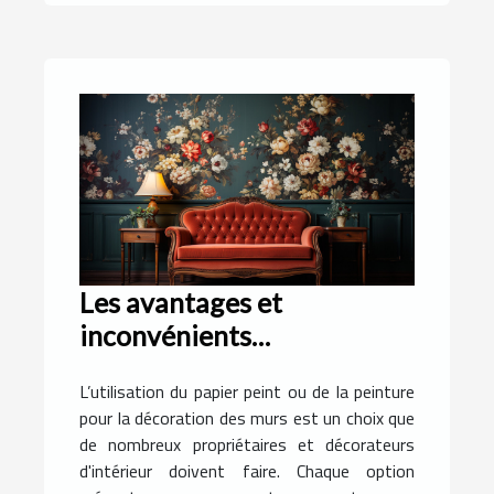
Les avantages et
inconvénients
économiques de
L’utilisation du papier peint ou de la peinture
l'utilisation du papier peint
pour la décoration des murs est un choix que
plutôt que de la peinture
de nombreux propriétaires et décorateurs
d'intérieur doivent faire. Chaque option