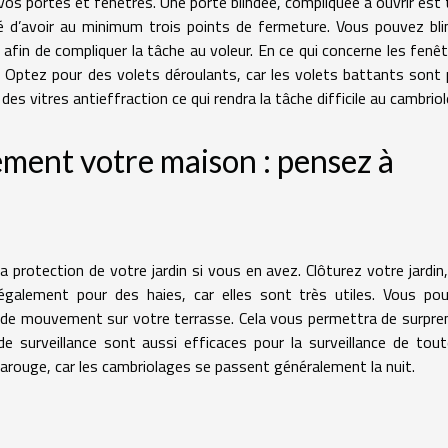
vos portes et fenêtres. Une porte blindée, compliquée à ouvrir est 
dé d’avoir au minimum trois points de fermeture. Vous pouvez bli
afin de compliquer la tâche au voleur. En ce qui concerne les fenêt
. Optez pour des volets déroulants, car les volets battants sont 
es vitres antieffraction ce qui rendra la tâche difficile au cambriol
ement votre maison : pensez à
 protection de votre jardin si vous en avez. Clôturez votre jardin,
 également pour des haies, car elles sont très utiles. Vous po
r de mouvement sur votre terrasse. Cela vous permettra de surpre
e surveillance sont aussi efficaces pour la surveillance de tout
rarouge, car les cambriolages se passent généralement la nuit.