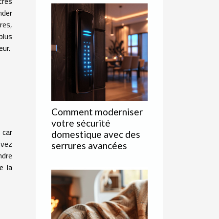
très
nder
res,
plus
eur.
Comment moderniser
votre sécurité
 car
domestique avec des
uvez
serrures avancées
ndre
e la