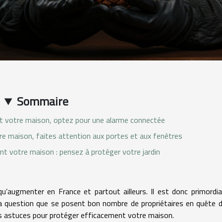
Sommaire
t votre maison, optez pour une alarme connectée
re maison, faites attention aux portes et aux fenêtres
nt votre maison : pensez à protéger votre jardin
’augmenter en France et partout ailleurs. Il est donc primordia
 question que se posent bon nombre de propriétaires en quête d
es astuces pour protéger efficacement votre maison.