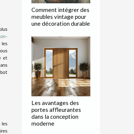
Comment intégrer des
meubles vintage pour
une décoration durable
plus
ion-
 les
vous
e et
dans
obot
Les avantages des
portes affleurantes
dans la conception
 les
moderne
ires