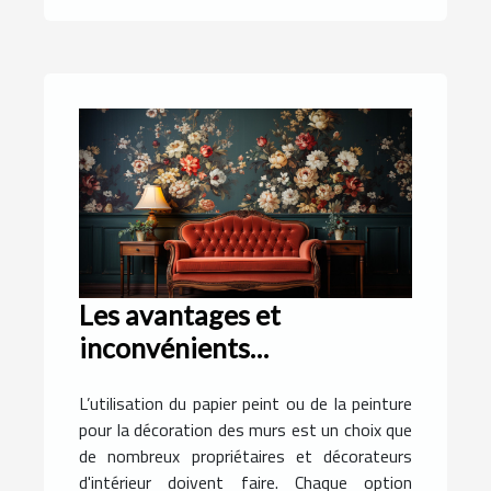
Les avantages et
inconvénients
économiques de
L’utilisation du papier peint ou de la peinture
l'utilisation du papier peint
pour la décoration des murs est un choix que
plutôt que de la peinture
de nombreux propriétaires et décorateurs
d'intérieur doivent faire. Chaque option