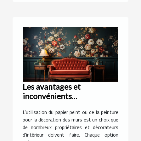
Les avantages et
inconvénients
économiques de
L’utilisation du papier peint ou de la peinture
l'utilisation du papier peint
pour la décoration des murs est un choix que
plutôt que de la peinture
de nombreux propriétaires et décorateurs
d'intérieur doivent faire. Chaque option