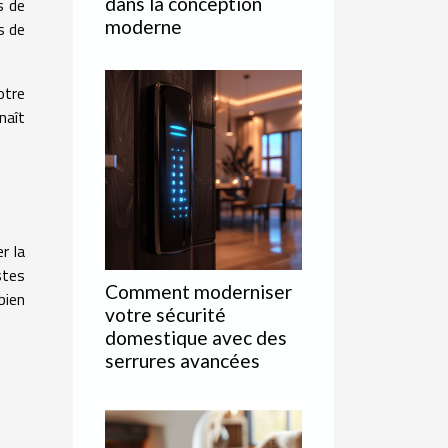
dans la conception
s de
moderne
s de
otre
naît
r la
stes
Comment moderniser
bien
votre sécurité
domestique avec des
serrures avancées