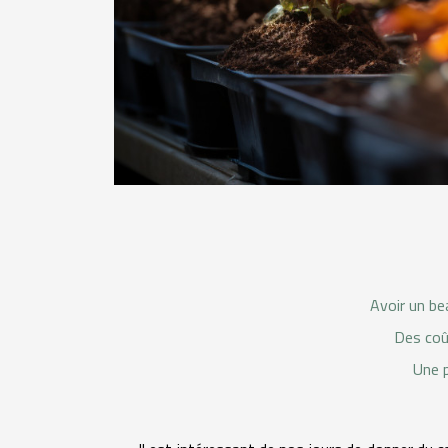
Avoir un be
Des coû
Une p