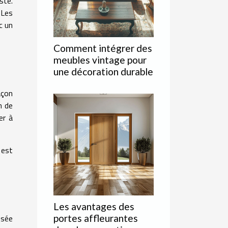
ste.
 Les
c un
Comment intégrer des
meubles vintage pour
une décoration durable
açon
n de
er à
 est
Les avantages des
nsée
portes affleurantes